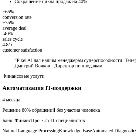
Сокращение цикла продаж на 40%
+65%
conversion rate
+35%
average deal
-40%
sales cycle
4.8/5
customer satisfaction
“
Pixel AI дал нашим менеджерам суперспособности. Тепер
Дмитрий Волков
·
Директор по продажам
Финансовые услуги
Автоматизация IT-поддержки
4 месяца
Решение 80% обращений без участия человека
Банк 'ФинансПро'
·
25 IT-специалистов
Natural Language Processing
Knowledge Base
Automated Diagnostic