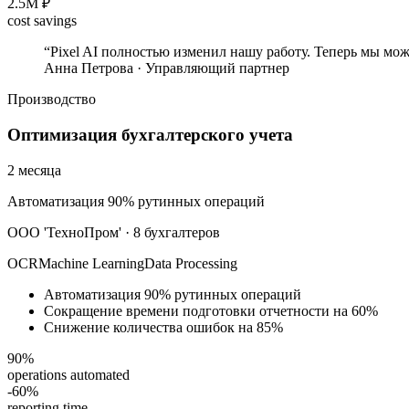
2.5M ₽
cost savings
“
Pixel AI полностью изменил нашу работу. Теперь мы мо
Анна Петрова
·
Управляющий партнер
Производство
Оптимизация бухгалтерского учета
2 месяца
Автоматизация 90% рутинных операций
ООО 'ТехноПром'
·
8 бухгалтеров
OCR
Machine Learning
Data Processing
Автоматизация 90% рутинных операций
Сокращение времени подготовки отчетности на 60%
Снижение количества ошибок на 85%
90%
operations automated
-60%
reporting time