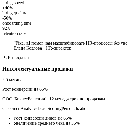
hiring speed
+40%
hiring quality
-50%
onboarding time
92%
retention rate
“
Pixel AI помог нам масштабировать HR-процессы без ув
Елена Козлова
·
HR-директор
B2B продажи
Интеллектуальные продажи
2.5 месяца
Рост конверсии на 65%
ООО 'БизнесРешения'
·
12 менеджеров по продажам
Customer Analytics
Lead Scoring
Personalization
Рост конверсии лидов на 65%
Увеличение среднего чека на 35%