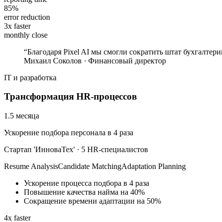
85%
error reduction
3x faster
monthly close
“
Благодаря Pixel AI мы смогли сократить штат бухгалтери
Михаил Соколов
·
Финансовый директор
IT и разработка
Трансформация HR-процессов
1.5 месяца
Ускорение подбора персонала в 4 раза
Стартап 'ИнноваТех'
·
5 HR-специалистов
Resume Analysis
Candidate Matching
Adaptation Planning
Ускорение процесса подбора в 4 раза
Повышение качества найма на 40%
Сокращение времени адаптации на 50%
4x faster